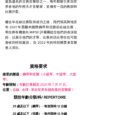
最負盛名的古典音樂節之一，每年都吸引來自世
界各地的年輕天才音樂家，並擁有一流的教師和
比賽評委。
繼去年在線比賽取得成功之後，我們很高興地宣
布 2021 年墨爾本國際鋼琴和弦樂節在線比賽，
學生將有機會向 MIPSF 評審團提交他們的表演視
頻，以展示他們的才華。比賽的頂尖學生也可能
會收到特別邀請，
在 2022 年的特別獲獎者音樂
會上演出。
資格要求
接受的樂器：
鋼琴和弦樂（小提琴、中提琴、大提
琴）
年齡限制：
年齡計算截至 2021 年 7 月 17 日。
位置：
在線 - 全球 - 來自世界各個角落的音樂家！
競技年齡分類/科/ REPERTOIRE
25 歲及以下（鋼琴） - 每首限時 12 分鐘
25 歲及以下（弦樂） - 每件限時 12 分鐘