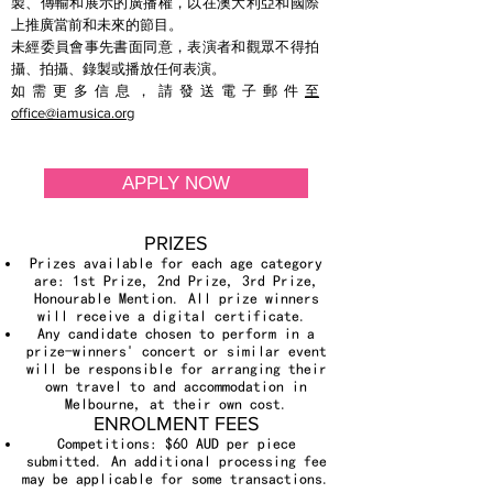
製、傳輸和展示的廣播權，以在澳大利亞和國際
上推廣當前和未來的節目。
未經委員會事先書面同意，表演者和觀眾不得拍
攝、拍攝、錄製或播放任何表演。
如需更多信息，請發送電子郵件
至
office@iamusica.org
APPLY NOW
PRIZES
Prizes available for each age category
are: 1st Prize, 2nd Prize, 3rd Prize,
Honourable Mention. All prize winners
will receive a digital certificate.
Any candidate chosen to perform in a
prize-winners' concert or similar event
will be responsible for arranging their
own travel to and accommodation in
Melbourne, at their own cost.
ENROLMENT FEES
Competitions: $60 AUD per piece
submitted. An additional processing fee
may be applicable for some transactions.