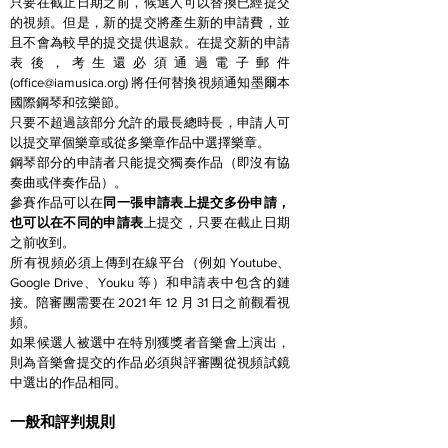
只要在截止日期之前，候選人可以替換已經提交
的視頻。但是，新的提交將產生新的申請費，並
且不會為較早的提交提供退款。在提交新的申請
表後，考生還必須通過電子郵件
(
office@iamusica.org
) 將任何替換視頻通知墨爾本
國際鋼琴和弦樂節。
只要不超過該部分允許的最長總時長，申請人可
以提交單個樂章或從多樂章作品中選擇樂章。
鋼琴部分的申請者只能提交獨奏作品（即沒有協
奏曲或伴奏作品）。
參賽作品可以在
同一張申請表上提交多份申請，
也可以在不同的申請表
上提交，只要在截止日期
之前收到。
所有視頻必須上傳到在線平台（例如 Youtube、
Google Drive、Youku 等）和申請表中包含的鏈
接。陪審團需要在 2021 年 12 月 31 日之前觀看視
頻。
如果候選人被選中在特別獲獎者音樂會上演出，
則為音樂會提交的作品必須與評審團從視頻試鏡
中選出的作品相同。
一般和評判規則