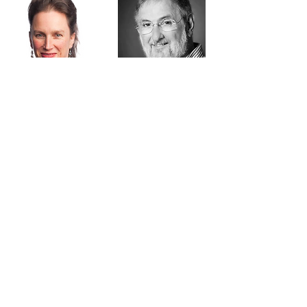
Dobbs Franks
Miranda Brockman
(
Australia
)
(
USA
)
Calvin Bowman
Julia Lu (Piano)
(Australia)
International
Academy of