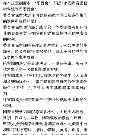
在本規章制度中，“委員會”一詞是指“國際音樂藝
術學院管理委員會”。
委員會保留決定任何參賽者的地位以及這些規則
的適用和解釋的權利。
委員會保留邀請部分或全部一等獎獲得者和任何
其他參賽候選人在晚會音樂會或類似活動中表演
的權利。
委員會保留隨時修改計劃的權利，例如更改競爭
部分、頒發多個/不頒發獎項，或因不可預見的情
況更換陪審團成員。
陪審團的決定是最終決定，不得有爭議。所有申
請將由至少一名陪審團成員審核。
評審團成員不得評判以前或現在的學生（大師班
和音樂節除外）。如果陪審團成員的前任或現任
學生已申請，則申請人將由其餘陪審團成員評
判。
評審團成員保留查看全部或部分視頻應用程序的
權利。
國際音樂藝術學院尊重多樣性，比賽不因種族、
性別、性取向、宗教、國籍或政治協會而歧視。
申請人授予國際音樂藝術學院通過不同媒體平台
和渠道進行電影、攝影、錄製、廣播、直播、複