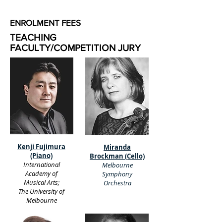
ENROLMENT FEES
TEACHING
FACULTY/COMPETITION JURY
Kenji Fujimura
Miranda
(Piano)
Brockman (Cello)
International
Melbourne
Academy of
Symphony
Musical Arts;
Orchestra
The University of
Melbourne